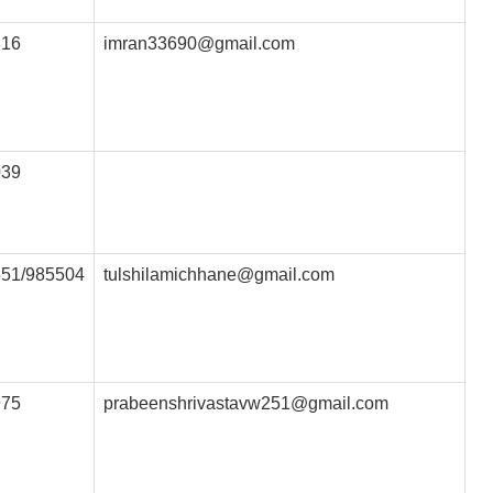
816
imran33690@gmail.com
039
51/985504
tulshilamichhane@gmail.com
975
prabeenshrivastavw251@gmail.com