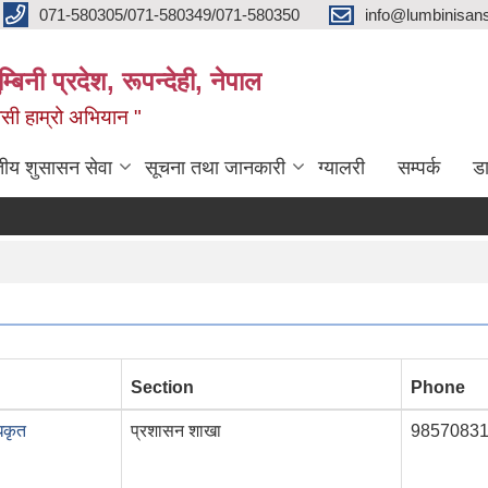
071-580305/071-580349/071-580350
info@lumbinisans
बिनी प्रदेश, रूपन्देही, नेपाल
वासी हाम्रो अभियान "
तीय शुसासन सेवा
सूचना तथा जानकारी
ग्यालरी
सम्पर्क
ड
Section
Phone
िकृत
प्रशासन शाखा
98570831