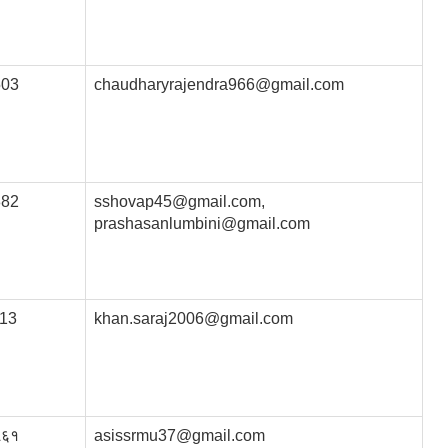
503
chaudharyrajendra966@gmail.com
882
sshovap45@gmail.com,
prashasanlumbini@gmail.com
13
khan.saraj2006@gmail.com
५६१
asissrmu37@gmail.com