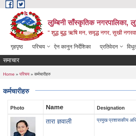
Skip to main content
लुम्बिनी साँस्कृतिक नगरपालिका, लुम्
" शुद्ध बुद्ध ऋषि मन, समृद्ध नगर, सुखी नगर
गृहपृष्ठ
परिचय
ऐन कानुन निर्देशिका
प्रतिवेदन
विधु
समाचार
You are here
Home
»
परिचय
» कर्मचारीहरु
कर्मचारीहरु
Name
Photo
Designation
प्रमुख प्रशासकीय अध
तारा ज्ञवाली