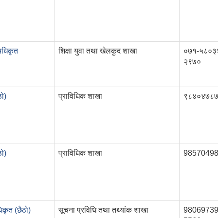
 अधिकृत
शिक्षा युवा तथा खेलकुद शाखा
०७१-५८०३
२९७०
ठो)
प्राविधिक शाखा
९८४०४७८
ठो)
प्राविधिक शाखा
9857049
िकृत (छैठो)
सूचना प्रविधि तथा तथ्यांक शाखा
98069739