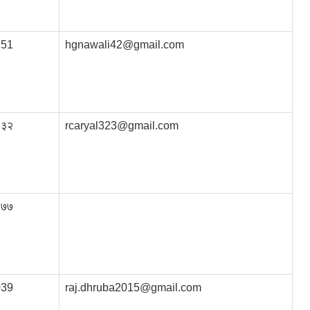
151
hgnawali42@gmail.com
९३२
rcaryal323@gmail.com
३७७
039
raj.dhruba2015@gmail.com