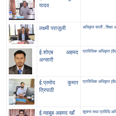
यादव
अधिकृत सातौं , शिक्षा
लक्ष्मी पराजुली
प्राविधिक अधिकृत (छै
ई.शोएब अहमद
अन्सारी
प्राविधिक अधिकृत (छै
ई.प्रमोद कुमार
त्रिपाठी
सूचना तथा प्रविधि अध
ई.महबुब अहमद खाँ