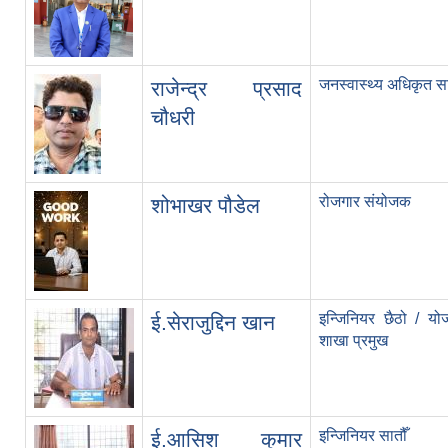
जनस्वास्थ्य अधिकृत सा
राजेन्द्र प्रसाद
चौधरी
रोजगार संयोजक
शोभाखर पौडेल
इन्जिनियर छैठो / य
ई.सेराजुद्दिन खान
शाखा प्रमुख
इन्जिनियर सातौँ
ई.आसिश कुमार