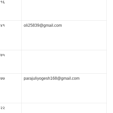
७१६
६४१
oli25839@gmail.com
६७५
८७७
parajuliyogesh168@gmail.com
९२२