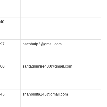
540
497
pachhaip3@gmail.com
480
saritaghimire480@gmail.com
245
shahbinita245@gmail.com