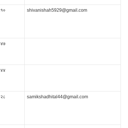
५१०
shivanishah5929@gmail.com
६४७
६४४
१२८
samikshadhital44@gmail.com