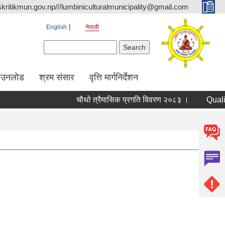
kritikmun.gov.np///lumbiniculturalmunicipality@gmail.com
English
नेपाली
Search form
Search
ाउनलोड
श्रम संसार
वृत्ति मार्गनिर्देशन
चौथो त्रैमासिक प्रगति विवरण २०८३ ।
Qualified b