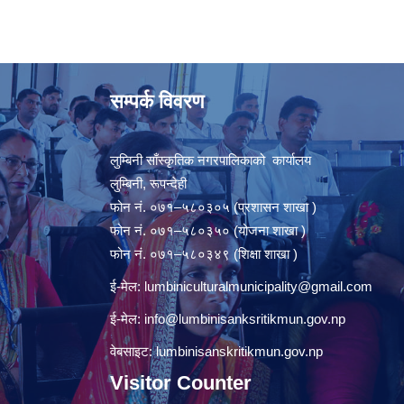
सम्पर्क विवरण
लुम्बिनी साँस्कृतिक नगरपालिकाको कार्यालय
लुम्बिनी, रूपन्देही
फोन नं. ०७१–५८०३०५ (प्रशासन शाखा )
फोन नं. ०७१–५८०३५० (योजना शाखा )
फोन नं. ०७१–५८०३४९ (शिक्षा शाखा )
ई-मेल:
lumbiniculturalmunicipality@gmail.com
ई-मेल:
info@lumbinisanksritikmun.gov.np
वेबसाइट: lumbinisanskritikmun.gov.np
Visitor Counter