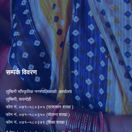
सम्पर्क विवरण
लुम्बिनी साँस्कृतिक नगरपालिकाको कार्यालय
लुम्बिनी, रूपन्देही
फोन नं. ०७१–५८०३०५ (प्रशासन शाखा )
फोन नं. ०७१–५८०३५० (योजना शाखा )
फोन नं. ०७१–५८०३४९ (शिक्षा शाखा )