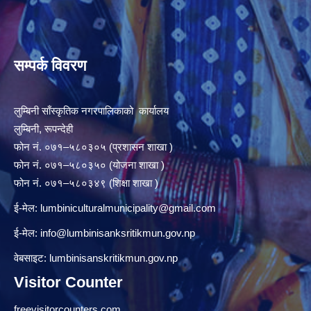
सम्पर्क विवरण
लुम्बिनी साँस्कृतिक नगरपालिकाको कार्यालय
लुम्बिनी, रूपन्देही
फोन नं. ०७१–५८०३०५ (प्रशासन शाखा )
फोन नं. ०७१–५८०३५० (योजना शाखा )
फोन नं. ०७१–५८०३४९ (शिक्षा शाखा )
ई-मेल:
lumbiniculturalmunicipality@gmail.com
ई-मेल:
info@lumbinisanksritikmun.gov.np
वेबसाइट: lumbinisanskritikmun.gov.np
Visitor Counter
freevisitorcounters.com