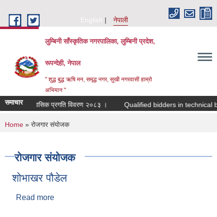
Skip to main content
English
नेपाली
लुम्बिनी साँस्कृतिक नगरपालिका, लुम्बिनी प्रदेश,
रूपन्देही, नेपाल
" शुद्ध बुद्ध ऋषि मन, समृद्ध नगर, सुखी नगरवासी हाम्रो
अभियान "
समाचार
चौथो त्रैमासिक प्रगति विवरण २०८३ ।
Qualified bidders in technical bid
You are here
Home
» रोजगार संयोजक
रोजगार संयोजक
शोभाखर पौडेल
Read more
about शोभाखर पौडेल