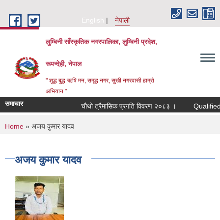
Skip to main content
English
नेपाली
लुम्बिनी साँस्कृतिक नगरपालिका, लुम्बिनी प्रदेश,
रूपन्देही, नेपाल
" शुद्ध बुद्ध ऋषि मन, समृद्ध नगर, सुखी नगरवासी हाम्रो
अभियान "
समाचार
चौथो त्रैमासिक प्रगति विवरण २०८३ ।
Qualified bidde
You are here
Home
» अजय कुमार यादव
अजय कुमार यादव