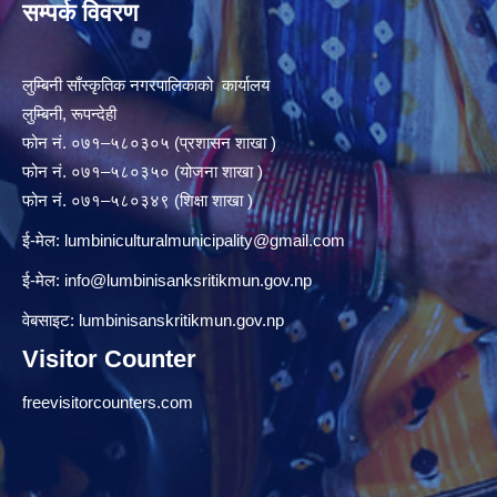
सम्पर्क विवरण
लुम्बिनी साँस्कृतिक नगरपालिकाको कार्यालय
लुम्बिनी, रूपन्देही
फोन नं. ०७१–५८०३०५ (प्रशासन शाखा )
फोन नं. ०७१–५८०३५० (योजना शाखा )
फोन नं. ०७१–५८०३४९ (शिक्षा शाखा )
ई-मेल:
lumbiniculturalmunicipality@gmail.com
ई-मेल:
info@lumbinisanksritikmun.gov.np
वेबसाइट: lumbinisanskritikmun.gov.np
Visitor Counter
freevisitorcounters.com