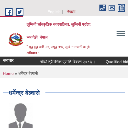
Skip to main content
English
नेपाली
लुम्बिनी साँस्कृतिक नगरपालिका, लुम्बिनी प्रदेश,
रूपन्देही, नेपाल
" शुद्ध बुद्ध ऋषि मन, समृद्ध नगर, सुखी नगरवासी हाम्रो
अभियान "
समाचार
चौथो त्रैमासिक प्रगति विवरण २०८३ ।
Qualified bidders i
You are here
Home
» धर्मेन्द्र बेल्वासे
धर्मेन्द्र बेल्वासे