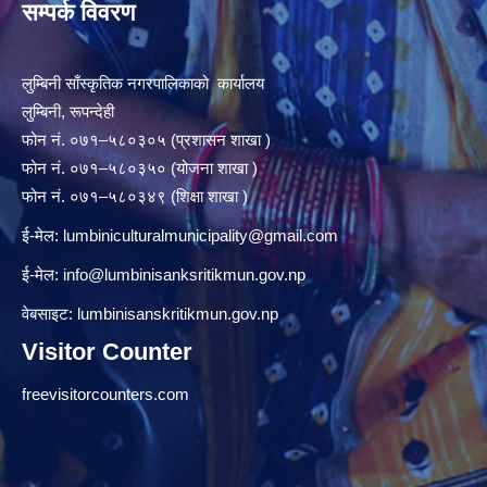
सम्पर्क विवरण
लुम्बिनी साँस्कृतिक नगरपालिकाको कार्यालय
लुम्बिनी, रूपन्देही
फोन नं. ०७१–५८०३०५ (प्रशासन शाखा )
फोन नं. ०७१–५८०३५० (योजना शाखा )
फोन नं. ०७१–५८०३४९ (शिक्षा शाखा )
ई-मेल:
lumbiniculturalmunicipality@gmail.com
ई-मेल:
info@lumbinisanksritikmun.gov.np
वेबसाइट: lumbinisanskritikmun.gov.np
Visitor Counter
freevisitorcounters.com