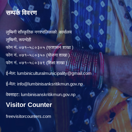
सम्पर्क विवरण
लुम्बिनी साँस्कृतिक नगरपालिकाको कार्यालय
लुम्बिनी, रूपन्देही
फोन नं. ०७१–५८०३०५ (प्रशासन शाखा )
फोन नं. ०७१–५८०३५० (योजना शाखा )
फोन नं. ०७१–५८०३४९ (शिक्षा शाखा )
ई-मेल:
lumbiniculturalmunicipality@gmail.com
ई-मेल:
info@lumbinisanksritikmun.gov.np
वेबसाइट: lumbinisanskritikmun.gov.np
Visitor Counter
freevisitorcounters.com