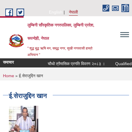
Skip to main content
English
नेपाली
लुम्बिनी साँस्कृतिक नगरपालिका, लुम्बिनी प्रदेश,
रूपन्देही, नेपाल
" शुद्ध बुद्ध ऋषि मन, समृद्ध नगर, सुखी नगरवासी हाम्रो
अभियान "
समाचार
चौथो त्रैमासिक प्रगति विवरण २०८३ ।
Qualified bidder
You are here
Home
» ई.सेराजुद्दिन खान
ई.सेराजुद्दिन खान