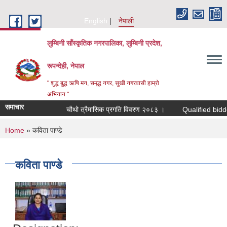
Skip to main content
English
नेपाली
लुम्बिनी साँस्कृतिक नगरपालिका, लुम्बिनी प्रदेश,
रूपन्देही, नेपाल
" शुद्ध बुद्ध ऋषि मन, समृद्ध नगर, सुखी नगरवासी हाम्रो
अभियान "
समाचार
चौथो त्रैमासिक प्रगति विवरण २०८३ ।
Qualified bidders in 
You are here
Home
» कविता पाण्डे
कविता पाण्डे