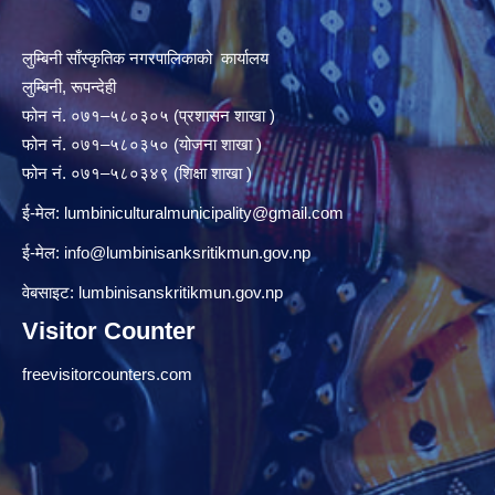
लुम्बिनी साँस्कृतिक नगरपालिकाको कार्यालय
लुम्बिनी, रूपन्देही
फोन नं. ०७१–५८०३०५ (प्रशासन शाखा )
फोन नं. ०७१–५८०३५० (योजना शाखा )
फोन नं. ०७१–५८०३४९ (शिक्षा शाखा )
ई-मेल:
lumbiniculturalmunicipality@gmail.com
ई-मेल:
info@lumbinisanksritikmun.gov.np
वेबसाइट: lumbinisanskritikmun.gov.np
Visitor Counter
freevisitorcounters.com