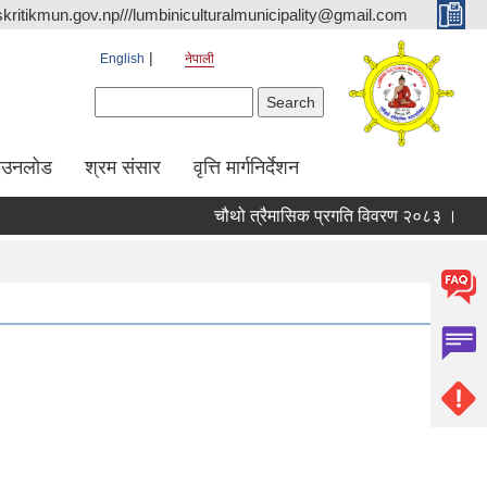
kritikmun.gov.np///lumbiniculturalmunicipality@gmail.com
English
नेपाली
Search form
Search
ाउनलोड
श्रम संसार
वृत्ति मार्गनिर्देशन
चौथो त्रैमासिक प्रगति विवरण २०८३ ।
Qual