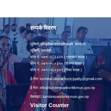
सम्पर्क विवरण
लुम्बिनी साँस्कृतिक नगरपालिकाको कार्यालय
लुम्बिनी, रूपन्देही
फोन नं. ०७१–५८०३०५ (प्रशासन शाखा )
फोन नं. ०७१–५८०३५० (योजना शाखा )
फोन नं. ०७१–५८०३४९ (शिक्षा शाखा )
ई-मेल:
lumbiniculturalmunicipality@gmail.com
ई-मेल:
info@lumbinisanksritikmun.gov.np
वेबसाइट: lumbinisanskritikmun.gov.np
Visitor Counter