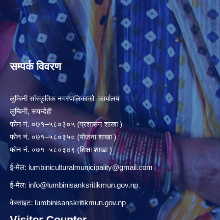
सम्पर्क विवरण
लुम्बिनी साँस्कृतिक नगरपालिकाको कार्यालय
लुम्बिनी, रूपन्देही
फोन नं. ०७१–५८०३०५ (प्रशासन शाखा )
फोन नं. ०७१–५८०३५० (योजना शाखा )
फोन नं. ०७१–५८०३४९ (शिक्षा शाखा )
ई-मेल:
lumbiniculturalmunicipality@gmail.com
ई-मेल:
info@lumbinisanksritikmun.gov.np
वेबसाइट: lumbinisanskritikmun.gov.np
Visitor Counter