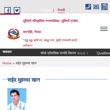
Skip to main content
English
नेपाली
लुम्बिनी साँस्कृतिक नगरपालिका, लुम्बिनी प्रदेश,
रूपन्देही, नेपाल
" शुद्ध बुद्ध ऋषि मन, समृद्ध नगर, सुखी नगरवासी हाम्रो
अभियान "
समाचार
चौथो त्रैमासिक प्रगति विवरण २०८३ ।
Qualified bidde
You are here
Home
» सईद मुहम्मद खान
सईद मुहम्मद खान