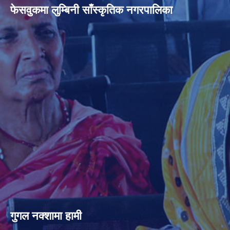
फेसवुकमा लुम्बिनी साँस्कृतिक नगरपालिका
गुगल नक्शामा हामी