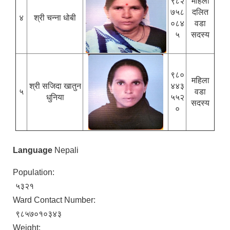
९८२
महिला
७५८
दलित
४
श्री चन्ना धोबी
०८४
वडा
५
सदस्य
९८०
महिला
श्री सजिदा खातुन
४४३
५
वडा
धुनिया
५५२
सदस्य
०
Language
Nepali
Population:
५३२१
Ward Contact Number:
९८५७०१०३४३
Weight: