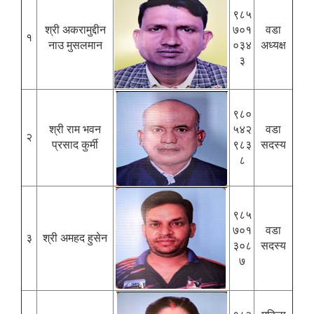
९८५
श्री अकरामुद्दीन
७०१
वडा
१
नाउ मुसलमान
०३४
अध्यक्ष
३
९८०
श्री राम भवन
५४२
वडा
२
प्रसाद कुर्मी
९८३
सदस्य
८
९८५
७०१
वडा
३
श्री अमहद हुसेन
३०८
सदस्य
७