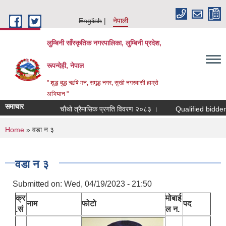
Skip to main content
English
नेपाली
लुम्बिनी साँस्कृतिक नगरपालिका, लुम्बिनी प्रदेश,
रूपन्देही, नेपाल
" शुद्ध बुद्ध ऋषि मन, समृद्ध नगर, सुखी नगरवासी हाम्रो
अभियान "
समाचार
चौथो त्रैमासिक प्रगति विवरण २०८३ ।
Qualified bidders in te
You are here
Home
» वडा न ३
वडा न ३
Submitted on:
Wed, 04/19/2023 - 21:50
क्र
मोबाई
नाम
फोटो
पद
.सं
ल न.