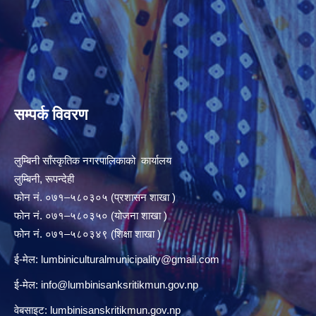
सम्पर्क विवरण
लुम्बिनी साँस्कृतिक नगरपालिकाको कार्यालय
लुम्बिनी, रूपन्देही
फोन नं. ०७१–५८०३०५ (प्रशासन शाखा )
फोन नं. ०७१–५८०३५० (योजना शाखा )
फोन नं. ०७१–५८०३४९ (शिक्षा शाखा )
ई-मेल:
lumbiniculturalmunicipality@gmail.com
ई-मेल:
info@lumbinisanksritikmun.gov.np
वेबसाइट: lumbinisanskritikmun.gov.np