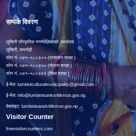
सम्पर्क विवरण
लुम्बिनी साँस्कृतिक नगरपालिकाको कार्यालय
लुम्बिनी, रूपन्देही
फोन नं. ०७१–५८०३०५ (प्रशासन शाखा )
फोन नं. ०७१–५८०३५० (योजना शाखा )
फोन नं. ०७१–५८०३४९ (शिक्षा शाखा )
ई-मेल:
lumbiniculturalmunicipality@gmail.com
ई-मेल:
info@lumbinisanksritikmun.gov.np
वेबसाइट: lumbinisanskritikmun.gov.np
Visitor Counter
freevisitorcounters.com