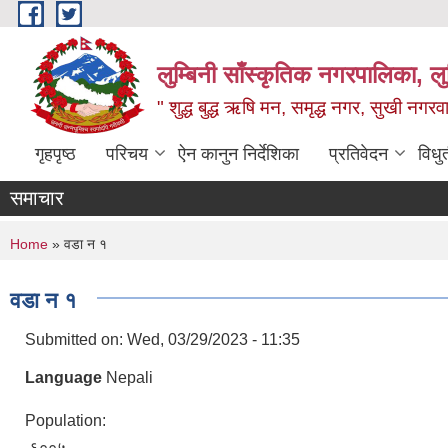
Skip to main content
लुम्बिनी साँस्कृतिक नगरपालिका, लुम्
" शुद्ध बुद्ध ऋषि मन, समृद्ध नगर, सुखी नगर
गृहपृष्ठ
परिचय
ऐन कानुन निर्देशिका
प्रतिवेदन
विधु
समाचार
You are here
Home
» वडा न १
वडा न १
Submitted on:
Wed, 03/29/2023 - 11:35
Language
Nepali
Population:
६००५