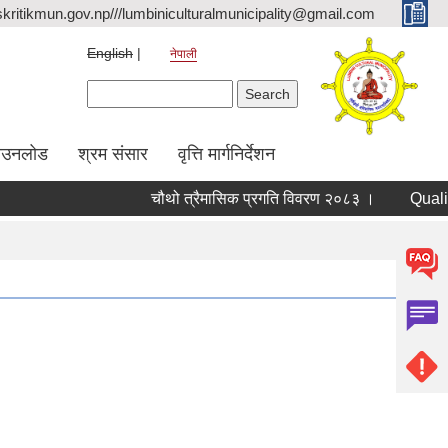
kritikmun.gov.np///lumbiniculturalmunicipality@gmail.com
English
नेपाली
Search form
Search
ाउनलोड
श्रम संसार
वृत्ति मार्गनिर्देशन
चौथो त्रैमासिक प्रगति विवरण २०८३ ।
Qualified bi