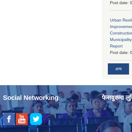
Post date:
0
Urban Resil
Improvement
Constructio
Municipali
Report
Post date:
0
अन्य
Social Networking
फेसवुकमा लुम