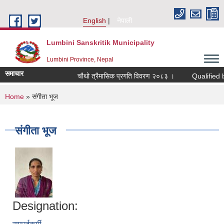
Skip to main content
English
नेपाली
Lumbini Sanskritik Municipality
Lumbini Province, Nepal
समाचार
चौथो त्रैमासिक प्रगति विवरण २०८३ ।
Qualified bidders
You are here
Home
» संगीता भूज
संगीता भूज
Designation: