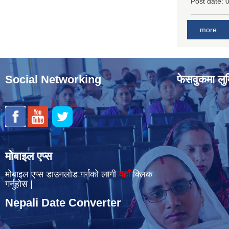
Post date:
0
more
Social Networking
फेसवुकमा लुम
मोबाइल एप्स
मोबाइल एप्स डाउनलोड गर्नको लागी
यहाँँ
क्लिक
गर्नुहोस |
Nepali Date Converter