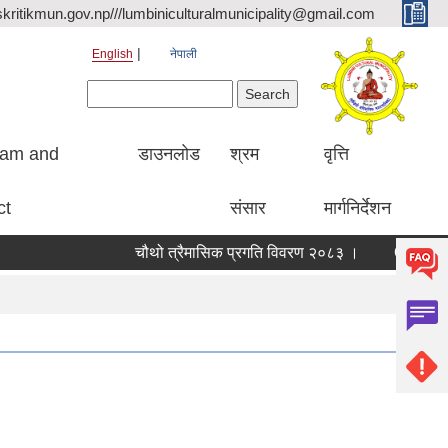
kritikmun.gov.np///lumbiniculturalmunicipality@gmail.com
English
नेपाली
Search form
Search
ram and
डाउनलोड
श्रम
वृत्ति
ct
संसार
मार्गनिर्देशन
चौथो त्रैमासिक प्रगति विवरण २०८३ ।
Qualified bid