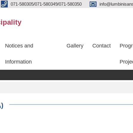
071-580305/071-580349/071-580350
info@lumbinisans
ipality
Notices and
Gallery
Contact
Prog
Information
Proje
६)