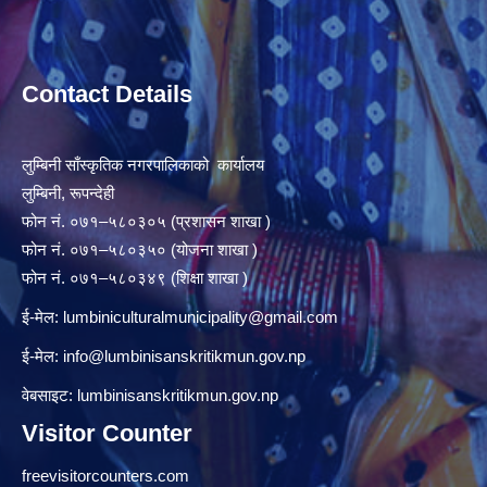
Contact Details
लुम्बिनी साँस्कृतिक नगरपालिकाको कार्यालय
लुम्बिनी, रूपन्देही
फोन नं. ०७१–५८०३०५ (प्रशासन शाखा )
फोन नं. ०७१–५८०३५० (योजना शाखा )
फोन नं. ०७१–५८०३४९ (शिक्षा शाखा )
ई-मेल:
lumbiniculturalmunicipality@gmail.com
ई-मेल:
info@lumbinisanskritikmun.gov.np
वेबसाइट: lumbinisanskritikmun.gov.np
Visitor Counter
freevisitorcounters.com