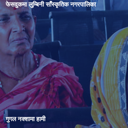
फेसवुकमा लुम्बिनी साँस्कृतिक नगरपालिका
गुगल नक्शामा हामी