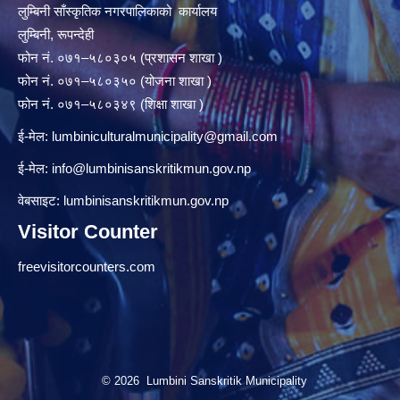
लुम्बिनी साँस्कृतिक नगरपालिकाको कार्यालय
लुम्बिनी, रूपन्देही
फोन नं. ०७१–५८०३०५ (प्रशासन शाखा )
फोन नं. ०७१–५८०३५० (योजना शाखा )
फोन नं. ०७१–५८०३४९ (शिक्षा शाखा )
ई-मेल:
lumbiniculturalmunicipality@gmail.com
ई-मेल:
info@lumbinisanskritikmun.gov.np
वेबसाइट: lumbinisanskritikmun.gov.np
Visitor Counter
freevisitorcounters.com
© 2026 Lumbini Sanskritik Municipality