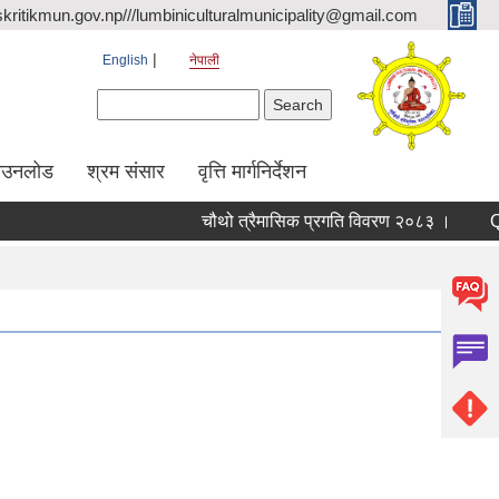
kritikmun.gov.np///lumbiniculturalmunicipality@gmail.com
English
नेपाली
Search form
Search
ाउनलोड
श्रम संसार
वृत्ति मार्गनिर्देशन
चौथो त्रैमासिक प्रगति विवरण २०८३ ।
Qualif