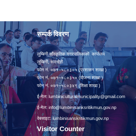
सम्पर्क विवरण
लुम्बिनी साँस्कृतिक नगरपालिकाको कार्यालय
लुम्बिनी, रूपन्देही
फोन नं. ०७१–५८०३०५ (प्रशासन शाखा )
फोन नं. ०७१–५८०३५० (योजना शाखा )
फोन नं. ०७१–५८०३४९ (शिक्षा शाखा )
ई-मेल:
lumbiniculturalmunicipality@gmail.com
ई-मेल:
info@lumbinisanksritikmun.gov.np
वेबसाइट: lumbinisanskritikmun.gov.np
Visitor Counter