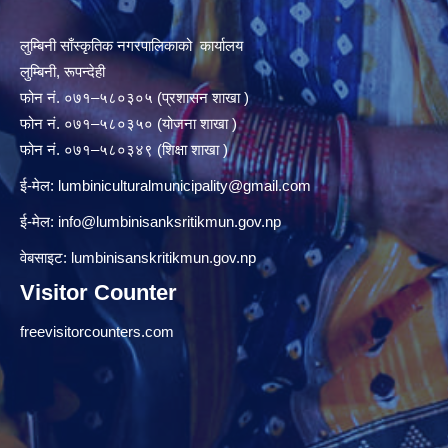
लुम्बिनी साँस्कृतिक नगरपालिकाको कार्यालय
लुम्बिनी, रूपन्देही
फोन नं. ०७१–५८०३०५ (प्रशासन शाखा )
फोन नं. ०७१–५८०३५० (योजना शाखा )
फोन नं. ०७१–५८०३४९ (शिक्षा शाखा )
ई-मेल:
lumbiniculturalmunicipality@gmail.com
ई-मेल:
info@lumbinisanksritikmun.gov.np
वेबसाइट: lumbinisanskritikmun.gov.np
Visitor Counter
freevisitorcounters.com