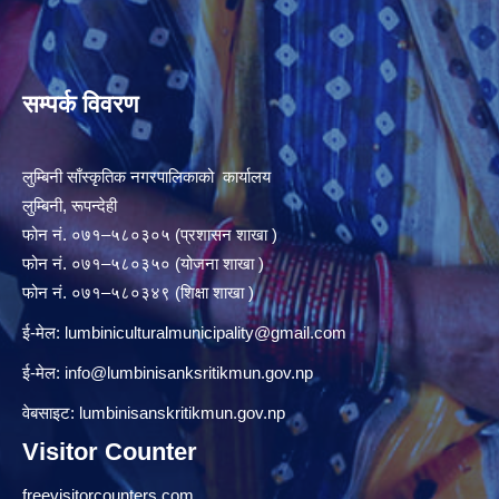
सम्पर्क विवरण
लुम्बिनी साँस्कृतिक नगरपालिकाको कार्यालय
लुम्बिनी, रूपन्देही
फोन नं. ०७१–५८०३०५ (प्रशासन शाखा )
फोन नं. ०७१–५८०३५० (योजना शाखा )
फोन नं. ०७१–५८०३४९ (शिक्षा शाखा )
ई-मेल:
lumbiniculturalmunicipality@gmail.com
ई-मेल:
info@lumbinisanksritikmun.gov.np
वेबसाइट: lumbinisanskritikmun.gov.np
Visitor Counter
freevisitorcounters.com