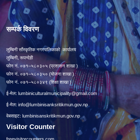
सम्पर्क विवरण
लुम्बिनी साँस्कृतिक नगरपालिकाको कार्यालय
लुम्बिनी, रूपन्देही
फोन नं. ०७१–५८०३०५ (प्रशासन शाखा )
फोन नं. ०७१–५८०३५० (योजना शाखा )
फोन नं. ०७१–५८०३४९ (शिक्षा शाखा )
ई-मेल:
lumbiniculturalmunicipality@gmail.com
ई-मेल:
info@lumbinisanksritikmun.gov.np
वेबसाइट: lumbinisanskritikmun.gov.np
Visitor Counter
freevisitorcounters.com