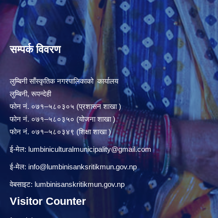
सम्पर्क विवरण
लुम्बिनी साँस्कृतिक नगरपालिकाको कार्यालय
लुम्बिनी, रूपन्देही
फोन नं. ०७१–५८०३०५ (प्रशासन शाखा )
फोन नं. ०७१–५८०३५० (योजना शाखा )
फोन नं. ०७१–५८०३४९ (शिक्षा शाखा )
ई-मेल:
lumbiniculturalmunicipality@gmail.com
ई-मेल:
info@lumbinisanksritikmun.gov.np
वेबसाइट: lumbinisanskritikmun.gov.np
Visitor Counter