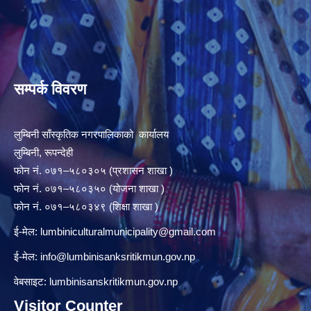
सम्पर्क विवरण
लुम्बिनी साँस्कृतिक नगरपालिकाको कार्यालय
लुम्बिनी, रूपन्देही
फोन नं. ०७१–५८०३०५ (प्रशासन शाखा )
फोन नं. ०७१–५८०३५० (योजना शाखा )
फोन नं. ०७१–५८०३४९ (शिक्षा शाखा )
ई-मेल:
lumbiniculturalmunicipality@gmail.com
ई-मेल:
info@lumbinisanksritikmun.gov.np
वेबसाइट: lumbinisanskritikmun.gov.np
Visitor Counter