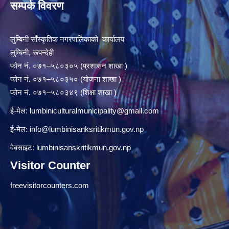
सम्पर्क विवरण
लुम्बिनी साँस्कृतिक नगरपालिकाको कार्यालय
लुम्बिनी, रूपन्देही
फोन नं. ०७१–५८०३०५ (प्रशासन शाखा )
फोन नं. ०७१–५८०३५० (योजना शाखा )
फोन नं. ०७१–५८०३४९ (शिक्षा शाखा )
ई-मेल:
lumbiniculturalmunicipality@gmail.com
ई-मेल:
info@lumbinisanksritikmun.gov.np
वेबसाइट: lumbinisanskritikmun.gov.np
Visitor Counter
freevisitorcounters.com