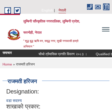
Skip to main content
English
नेपाली
लुम्बिनी साँस्कृतिक नगरपालिका, लुम्बिनी प्रदेश,
रूपन्देही, नेपाल
" शुद्ध बुद्ध ऋषि मन, समृद्ध नगर, सुखी नगरवासी हाम्रो
अभियान "
समाचार
चौथो त्रैमासिक प्रगति विवरण २०८३ ।
Qualified bidders
You are here
Home
» राजमती हरिजन
राजमती हरिजन
Designation:
वडा सदस्य
शाखाको प्रकार: