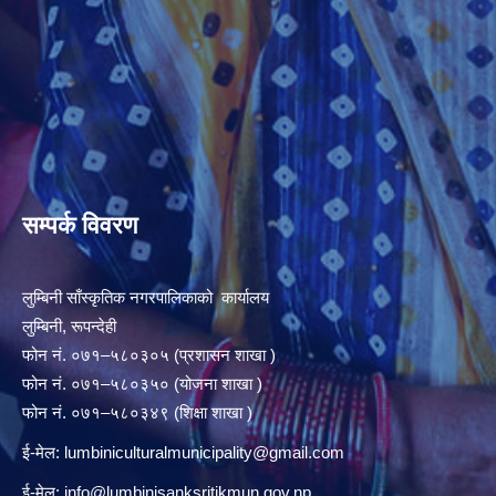
सम्पर्क विवरण
लुम्बिनी साँस्कृतिक नगरपालिकाको कार्यालय
लुम्बिनी, रूपन्देही
फोन नं. ०७१–५८०३०५ (प्रशासन शाखा )
फोन नं. ०७१–५८०३५० (योजना शाखा )
फोन नं. ०७१–५८०३४९ (शिक्षा शाखा )
ई-मेल:
lumbiniculturalmunicipality@gmail.com
ई-मेल:
info@lumbinisanksritikmun.gov.np