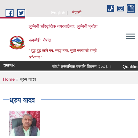
Skip to main content
English
नेपाली
लुम्बिनी साँस्कृतिक नगरपालिका, लुम्बिनी प्रदेश,
रूपन्देही, नेपाल
" शुद्ध बुद्ध ऋषि मन, समृद्ध नगर, सुखी नगरवासी हाम्रो
अभियान "
समाचार
चौथो त्रैमासिक प्रगति विवरण २०८३ ।
Qualified bidd
You are here
Home
» ध्रुप यादव
ध्रुप यादव