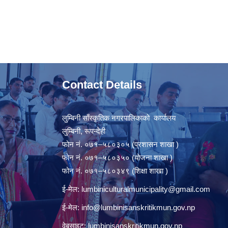
Contact Details
लुम्बिनी साँस्कृतिक नगरपालिकाको कार्यालय
लुम्बिनी, रूपन्देही
फोन नं. ०७१–५८०३०५ (प्रशासन शाखा )
फोन नं. ०७१–५८०३५० (योजना शाखा )
फोन नं. ०७१–५८०३४९ (शिक्षा शाखा )
ई-मेल:
lumbiniculturalmunicipality@gmail.com
ई-मेल:
info@lumbinisanskritikmun.gov.np
वेबसाइट: lumbinisanskritikmun.gov.np