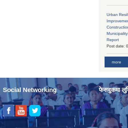
Urban Resil
Improvement
Constructio
Municipali
Report
Post date:
0
more
Social Networking
फेसवुकमा लुम