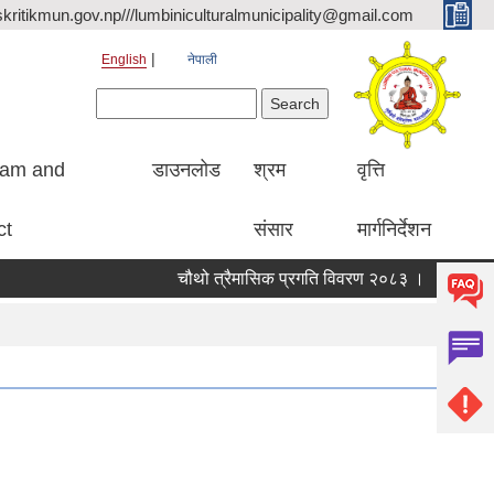
kritikmun.gov.np///lumbiniculturalmunicipality@gmail.com
English
नेपाली
Search form
Search
ram and
डाउनलोड
श्रम
वृत्ति
ct
संसार
मार्गनिर्देशन
चौथो त्रैमासिक प्रगति विवरण २०८३ ।
Qualified b