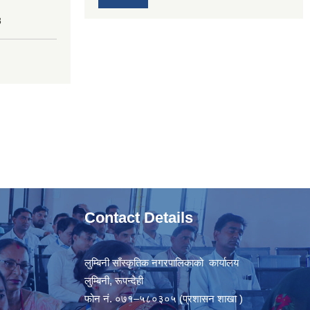
8
Contact Details
लुम्बिनी साँस्कृतिक नगरपालिकाको कार्यालय
लुम्बिनी, रूपन्देही
फोन नं. ०७१–५८०३०५ (प्रशासन शाखा )