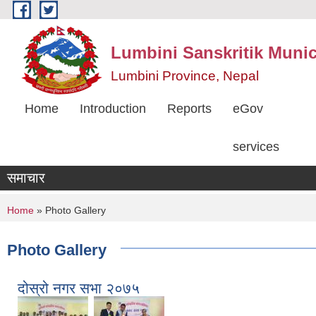
Skip to main content
Lumbini Sanskritik Munic
Lumbini Province, Nepal
Home
Introduction
Reports
eGov
services
समाचार
You are here
Home
» Photo Gallery
Photo Gallery
दोस्रो नगर सभा २०७५