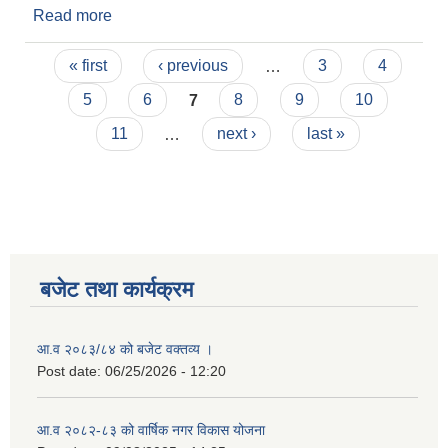
Read more
about Invitation for bids( केवटलिया चोक देखि अर्दौला
जाने बाटो निर्माण )
Pages
« first
‹ previous
…
3
4
5
6
7
8
9
10
11
…
next ›
last »
बजेट तथा कार्यक्रम
आ.व २०८३/८४ को बजेट वक्तव्य ।
Post date:
06/25/2026 - 12:20
आ.व २०८२-८३ को वार्षिक नगर विकास योजना