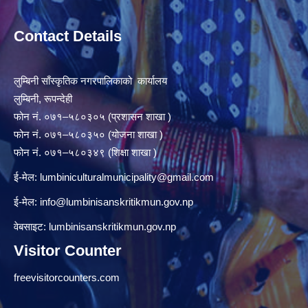
Contact Details
लुम्बिनी साँस्कृतिक नगरपालिकाको कार्यालय
लुम्बिनी, रूपन्देही
फोन नं. ०७१–५८०३०५ (प्रशासन शाखा )
फोन नं. ०७१–५८०३५० (योजना शाखा )
फोन नं. ०७१–५८०३४९ (शिक्षा शाखा )
ई-मेल:
lumbiniculturalmunicipality@gmail.com
ई-मेल:
info@lumbinisanskritikmun.gov.np
वेबसाइट: lumbinisanskritikmun.gov.np
Visitor Counter
freevisitorcounters.com