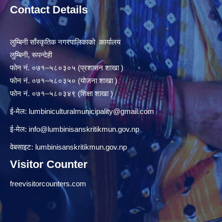
Contact Details
लुम्बिनी साँस्कृतिक नगरपालिकाको कार्यालय
लुम्बिनी, रूपन्देही
फोन नं. ०७१–५८०३०५ (प्रशासन शाखा )
फोन नं. ०७१–५८०३५० (योजना शाखा )
फोन नं. ०७१–५८०३४९ (शिक्षा शाखा )
ई-मेल:
lumbiniculturalmunicipality@gmail.com
ई-मेल:
info@lumbinisanskritikmun.gov.np
वेबसाइट: lumbinisanskritikmun.gov.np
Visitor Counter
freevisitorcounters.com