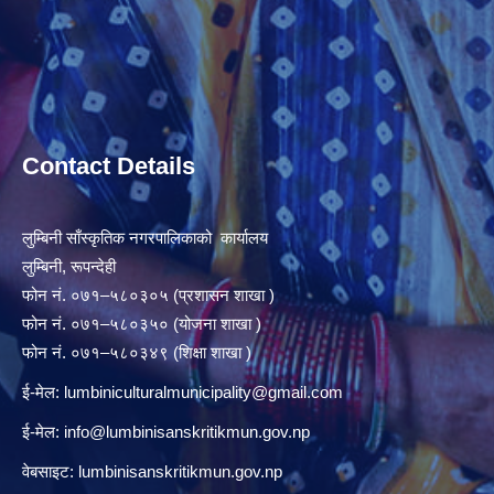
Contact Details
लुम्बिनी साँस्कृतिक नगरपालिकाको कार्यालय
लुम्बिनी, रूपन्देही
फोन नं. ०७१–५८०३०५ (प्रशासन शाखा )
फोन नं. ०७१–५८०३५० (योजना शाखा )
फोन नं. ०७१–५८०३४९ (शिक्षा शाखा )
ई-मेल:
lumbiniculturalmunicipality@gmail.com
ई-मेल:
info@lumbinisanskritikmun.gov.np
वेबसाइट: lumbinisanskritikmun.gov.np