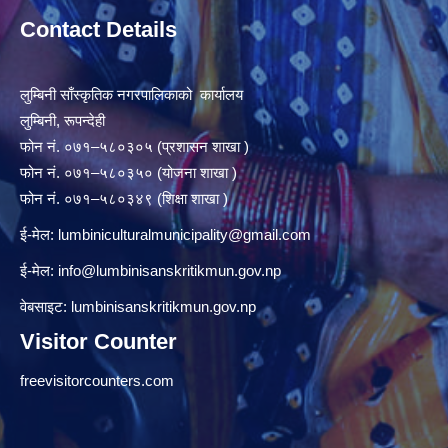
Contact Details
लुम्बिनी साँस्कृतिक नगरपालिकाको कार्यालय
लुम्बिनी, रूपन्देही
फोन नं. ०७१–५८०३०५ (प्रशासन शाखा )
फोन नं. ०७१–५८०३५० (योजना शाखा )
फोन नं. ०७१–५८०३४९ (शिक्षा शाखा )
ई-मेल:
lumbiniculturalmunicipality@gmail.com
ई-मेल:
info@lumbinisanskritikmun.gov.np
वेबसाइट: lumbinisanskritikmun.gov.np
Visitor Counter
freevisitorcounters.com