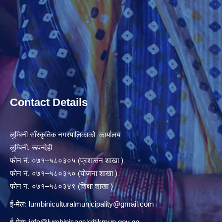
Contact Details
लुम्बिनी साँस्कृतिक नगरपालिकाको कार्यालय
लुम्बिनी, रूपन्देही
फोन नं. ०७१–५८०३०५ (प्रशासन शाखा )
फोन नं. ०७१–५८०३५० (योजना शाखा )
फोन नं. ०७१–५८०३४९ (शिक्षा शाखा )
ई-मेल:
lumbiniculturalmunicipality@gmail.com
ई-मेल:
info@lumbinisanskritikmun.gov.np