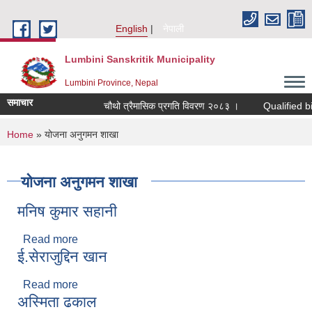
Skip to main content
English
नेपाली
Lumbini Sanskritik Municipality
Lumbini Province, Nepal
समाचार
चौथो त्रैमासिक प्रगति विवरण २०८३ ।
Qualified bidders
You are here
Home
» योजना अनुगमन शाखा
योजना अनुगमन शाखा
मनिष कुमार सहानी
Read more
about मनिष कुमार सहानी
ई.सेराजुद्दिन खान
Read more
about ई.सेराजुद्दिन खान
अस्मिता ढकाल